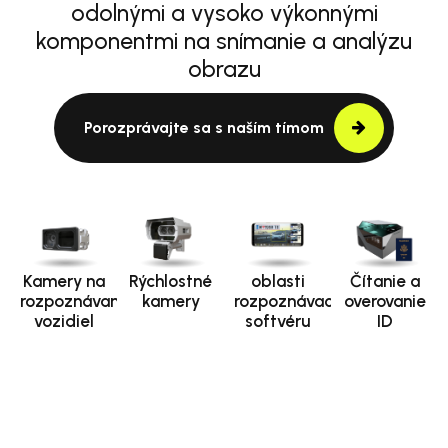
odolnými a vysoko výkonnými
komponentmi na snímanie a analýzu
obrazu
Porozprávajte sa s naším tímom
Kamery na
Rýchlostné
oblasti
Čítanie a
rozpoznávanie
kamery
rozpoznávacieho
overovanie
vozidiel
softvéru
ID