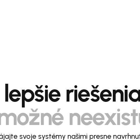
lepšie riešeni
možné neexist
jajte svoje systémy našimi presne navrhnu