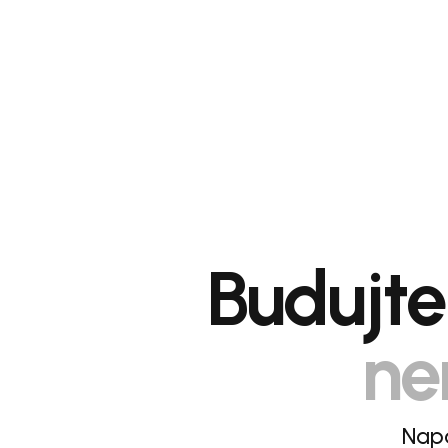
Budujte 
ne
Napá