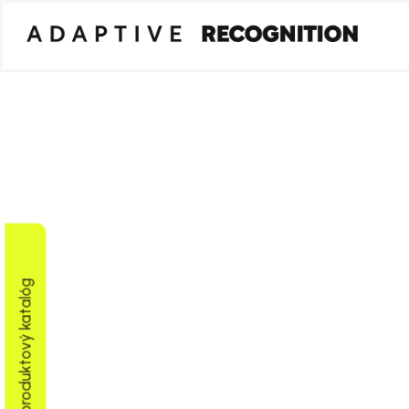
Stiahnuť produktový katalóg