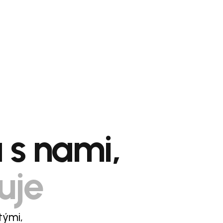
a s nami,
uje
tými,