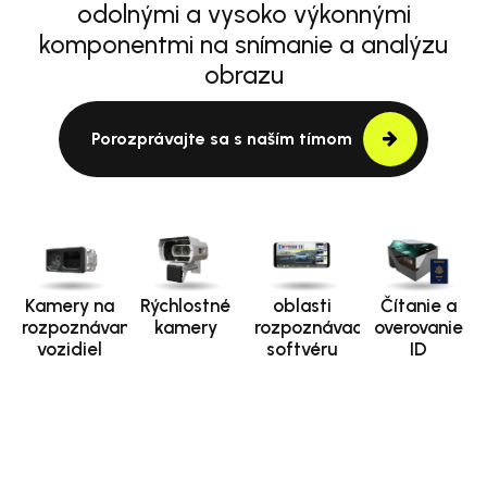
odolnými a vysoko výkonnými
komponentmi na snímanie a analýzu
obrazu
Porozprávajte sa s naším tímom
Kamery na
Rýchlostné
oblasti
Čítanie a
rozpoznávanie
kamery
rozpoznávacieho
overovanie
vozidiel
softvéru
ID