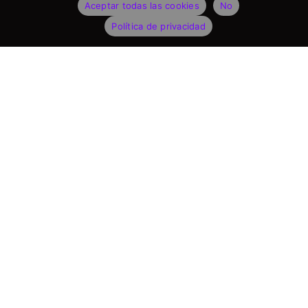
Aceptar todas las cookies
No
Política de privacidad
CATEGORIAS DE PRODUCTOS
Cámaras de Reconocimiento de Vehículos
Cámaras de Velocidad
Software de Reconocimiento
Lectores de Documentos Personales
PRODUCTOS INSIGNIA
Cámara Vidar ANPR
Cámara Einar para Control de Ccceso y Estacionamiento
Cámara de Velocidad Portátil S1