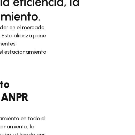
 eficiencia, la
amiento.
íder en el mercado
 Esta alianza pone
nentes
del estacionamiento
to
e ANPR
namiento en todo el
ionamiento, la
ube, utilizada por