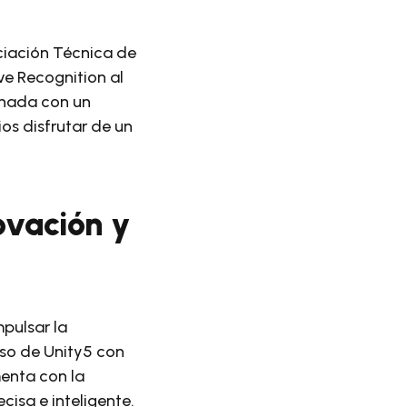
ciación Técnica de
ve Recognition al
inada con un
os disfrutar de un
ovación y
pulsar la
iso de Unity5 con
menta con la
isa e inteligente.