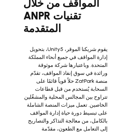
المواقف من خلال
تقنيات ANPR
المتقدمة
يقوم شريكنا الموقر، Unity5، بتحويل
رة المواقف في جميع أنحاء المملكة
تحدة. وباعتبارها شركة موثوقة
ئدة في سوق إنفاذ المواقف، تقدّم
منصة ZatPark حلاً قوياً قائمًا على
حابة يُستخدم من قبل قطاعات
اوح بين المجالس المحلية والمشغّلين
اصين. تعمل ميزات المنصة الشاملة
 تبسيط دورة حياة إدارة المواقف
كامل، من معالجة التذاكر والتصاريح
 التعامل مع الطعون، مقدّمة