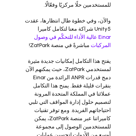
ستخدمين حلًا مركزيًا وفعّالًا.
آن، وفي خطوة طال انتظارها، عقدت
ة معنا لتكامل كاميرا
Einar عالية الأداء للتحكّم في وصول
ركبات
مباشرةً في منصة ZatPark!
ح هذا التكامل إمكانيات جديدة مثيرة
لمستخدمي ZatPark، حيث يمكنهم الآن
دمج قدرات ANPR الرائدة من Einar
رات قليلة فقط. يمنح هذا التكامل
ائنا في المملكة المتحدة المرونة
ميم حلول إدارة المواقف التي تلبي
ياجاتهم الفريدة. ومع توفر تقنيات
كاميراتنا عبر منصة ZatPark، يمكن
ستخدمين الوصول إلى مجموعة
ع من الأدوات لتحسين عمليات