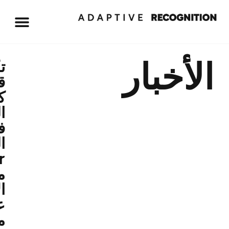
خبار
تكامل
قوي:
كاميرات
التحكّم
في
الوصول
Einar
متاحة
الآن
على
منصة