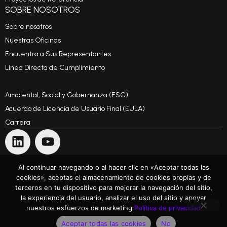
SOBRE NOSOTROS
Sobre nosotros
Nuestras Oficinas
Encuentra a Sus Representantes
Línea Directa de Cumplimiento
Código de Conducta
Ambiental, Social y Gobernanza (ESG)
Acuerdo de Licencia de Usuario Final (EULA)
Carrera
Al continuar navegando o al hacer clic en «Aceptar todas las
CONTÁCTANOS
TÉRMINOS Y CONDICIONES GENERALES
cookies», aceptas el almacenamiento de cookies propias y de
terceros en tu dispositivo para mejorar la navegación del sitio,
TÉRMINOS DE USO
POLÍTICA DE PRIVACIDAD
la experiencia del usuario, analizar el uso del sitio y apoyar
nuestros esfuerzos de marketing.
Política de privacidad
Superando Expectativas
Aceptar todas las cookies
No
©Copyright 1991 - 2025 ARH Informatikai Zrt. Todos los derechos reservados