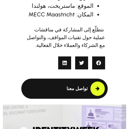
وقع: ماستريخت، هولندا
MECC Maastric
لى المشاركة في مناقشات
 تقنيات المواقف، والتواصل
 والعملاء خلال الفعالية.
واصل معنا