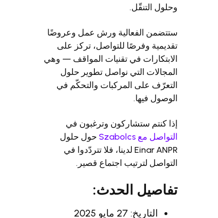
قّل.
لفعالية ورش عمل وعروضًا
فرصًا للتواصل، تركز على
ت في تقنيات المواقف — وهي
التي نواصل تطوير حلول
لى المركبات والتحكّم في
ها.
ستشاركون وترغبون في
Szab
حول حلول
Einar ANPR لدينا، فلا تتردّدوا في
ترتيب اجتماع قصير.
ل الحدث:
2 مايو 2025