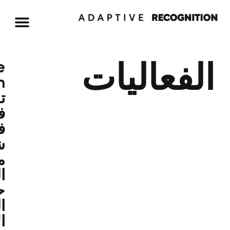
ليات
Adaptive
Recognition
تشارك
في
فعالية
شبكة
مواقف
السيارات
حول
الذكاء
الاصطناعي