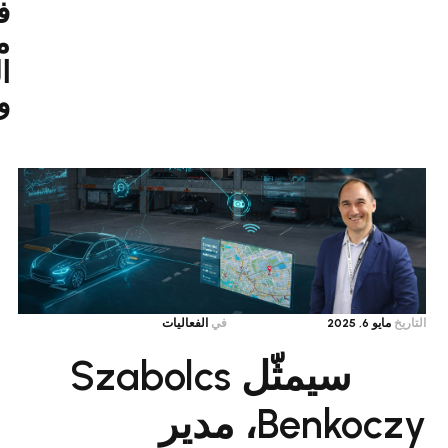
في
مواقف
السيارات
والتنقّل
في
الفعاليات
سيمثّل Szabolcs
Benkoczy، مدير