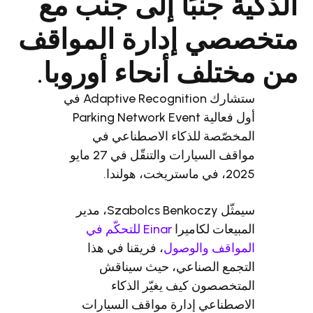
نبًا إلى جنب مع
إدارة المواقف
 أنحاء أوروبا.
ستشارك Adaptive Recognition في
أول فعالية Parking Network Event
للذكاء الاصطناعي في
مواقف السيارات والتنقّل في 27 مايو
سيمثّل Szabolcs Benkoczy، مدير
لكاميرا
Einar للتحكّم في
والوصول
، فريقنا في هذا
لصناعي، حيث سيناقش
 كيف يغيّر الذكاء
 إدارة مواقف السيارات