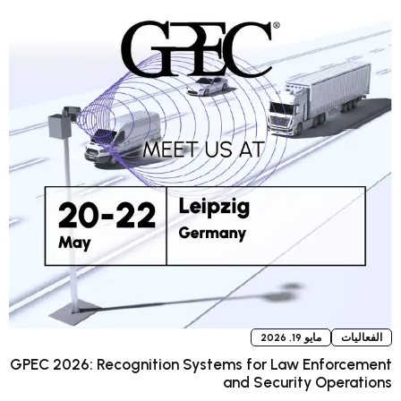
GPEC 2026: Recognition Systems fo
and S