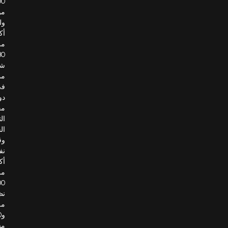
100
موظف،
ولديها
أكثر
من
30
شريكًا
ممثلًا
في
دول
مجلس
التعاون
الخليجي،
وقد
نفذت
أكثر
من
100
نظام
مروري
و10
مشاريع