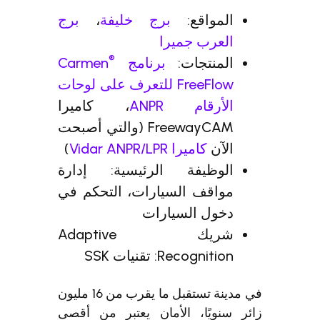
المواقع:
برج خليفة
،
برج
العرب جميرا
®
المنتجات:
برنامج Carmen
FreeFlow للتعرف على لوحات
الأرقام ANPR
، كاميرا
FreewayCAM (والتي أصبحت
الآن
كاميرا Vidar ANPR/LPR
)
الوظيفة الرئيسية: إدارة
مواقف السيارات، التحكم في
دخول السيارات
شريك Adaptive
Recognition: تقنيات SSK
في مدينة تستقبل ما يقرب من 16 مليون
زائر سنويًا، الأمان يعتبر من أقصى