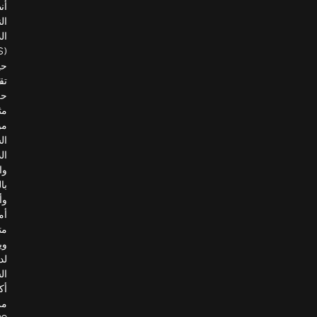
أنظمة
النقل
الذكية
(ITS)،
حيث
تقدم
حلولًا
مثل
مواقف
السيارات
الذكية،
والمراقبة
بالفيديو،
وأنظمة
أمنية
متقدمة.
ويعمل
لدى
الشركة
أكثر
من