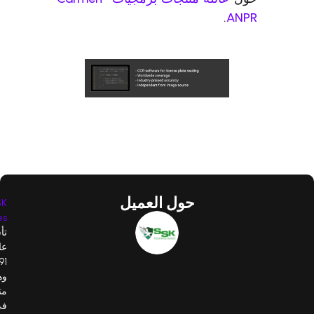
.
ANPR
حول العميل
SSK
،
Technologies
تأسست
عام
1991،
وهي
متخصصة
في