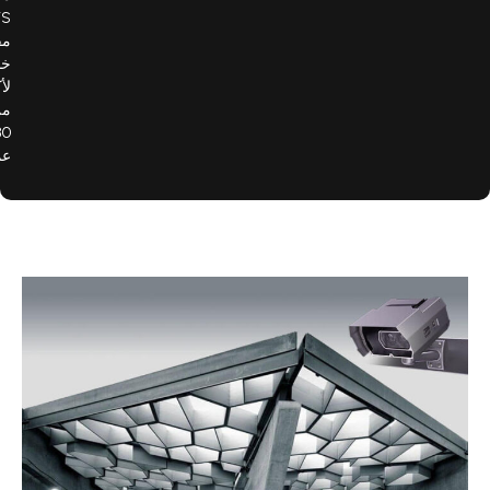
ITS،
مقدمة
خدماتها
لأكثر
من
280
عميلًا.