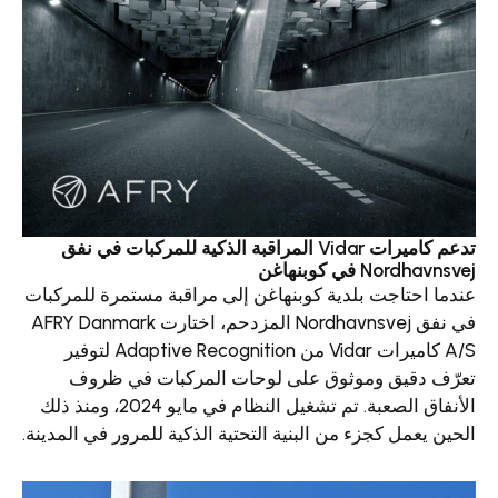
تدعم كاميرات Vidar المراقبة الذكية للمركبات في نفق
ي كوبنهاغن
تاجت بلدية كوبنهاغن إلى مراقبة مستمرة للمركبات
في نفق Nordhavnsvej المزدحم، اختارت AFRY Danmark
A/S كاميرات Vidar من Adaptive Recognition لتوفير
قيق وموثوق على لوحات المركبات في ظروف
الأنفاق الصعبة. تم تشغيل النظام في مايو 2024، ومنذ ذلك
ل كجزء من البنية التحتية الذكية للمرور في المدينة.