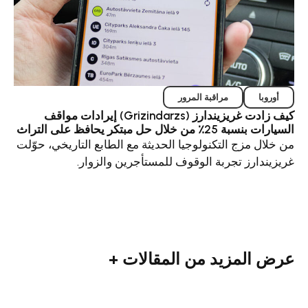
مراقبة المرور
كيف زادت غريزيندارز (Grizindarzs) إيرادات مواقف
ل مبتكر يحافظ على التراث
زج التكنولوجيا الحديثة مع الطابع التاريخي، حوّلت
رز تجربة الوقوف للمستأجرين والزوار.
مزيد من المقالات +