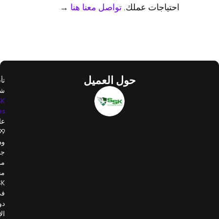
احتياجات عملك.
تواصل معنا هنا
→
حول العميل
تأسست
شركة
SSK
Technologies
عام
1999،
وهي
جزء
من
مجموعة
SSK
في
دولة
الإمارات