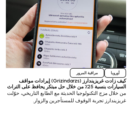
مراقبة المرور
كيف زادت غريزيندارز (Grizindarzs) إيرادات مواقف
ل حل مبتكر يحافظ على التراث
مزج التكنولوجيا الحديثة مع الطابع التاريخي، حوّلت
رز تجربة الوقوف للمستأجرين والزوار.