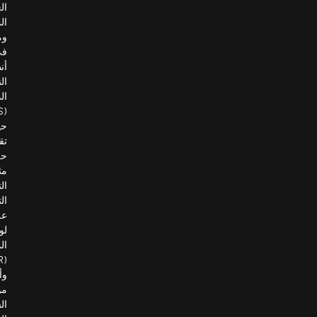
العربية
المتحدة،
ومتخصصة
في
أنظمة
النقل
الذكية
(ITS)،
حيث
تقدم
حلولًا
مثل
التعرف
التلقائي
على
لوحات
المركبات
(ANPR)،
وأنظمة
مواقف
السيارات