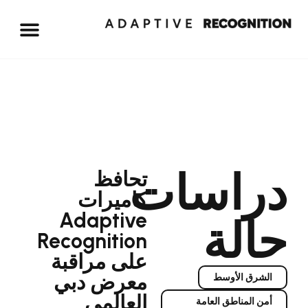
اسات
تحافظ
كاميرات
Adaptive
لة
Recognition
على مراقبة
معرض دبي
رق الأوسط
العالمي
المناطق العامة