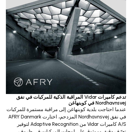
تدعم كاميرات Vidar المراقبة الذكية للمركبات في نفق
في كوبنهاغن
تاجت بلدية كوبنهاغن إلى مراقبة مستمرة للمركبات
في نفق Nordhavnsvej المزدحم، اختارت AFRY Danmark
A/S كاميرات Vidar من Adaptive Recognition لتوفير
قيق وموثوق على لوحات المركبات في ظروف