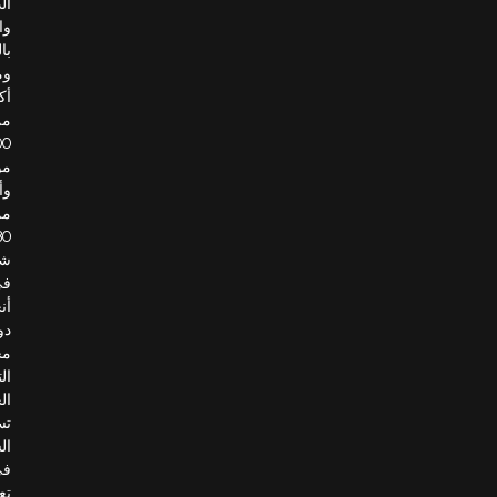
الذكية،
والمراقبة
بالفيديو.
ومع
أكثر
من
100
موظف
وأكثر
من
30
شريكًا
في
أنحاء
دول
مجلس
التعاون
الخليجي،
تساهم
الشركة
في
تعزيز