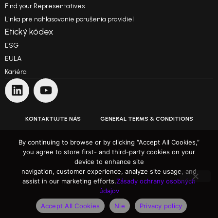
Find your Representatives
Linka pre nahlasovanie porušenia pravidiel
Etický kódex
ESG
EULA
Kariéra
KONTAKTUJTE NÁS
GENERAL TERMS & CONDITIONS
PODMIENKY POUŽÍVANIA
By continuing to browse or by clicking “Accept All Cookies,”
you agree to store first- and third-party cookies on your
device to enhance site
ZÁSADY OCHRANY OSOBNÝCH ÚDAJOV
navigation, customer experience, analyze site usage, and
assist in our marketing efforts.
Zásady ochrany osobných
Prekonávanie očakávaní
údajov
Autorské práva 1991 – 2025 ARH Informatikai Zrt. Všetky práva vyhradené
Accept All Cookies
Nie
Privacy policy