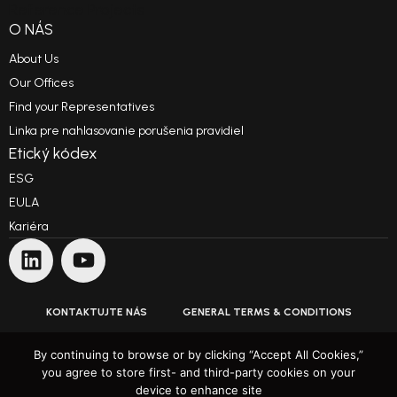
Reference Projects
O NÁS
About Us
Our Offices
Find your Representatives
Linka pre nahlasovanie porušenia pravidiel
Etický kódex
ESG
EULA
Kariéra
KONTAKTUJTE NÁS
GENERAL TERMS & CONDITIONS
PODMIENKY POUŽÍVANIA
By continuing to browse or by clicking “Accept All Cookies,”
you agree to store first- and third-party cookies on your
device to enhance site
ZÁSADY OCHRANY OSOBNÝCH ÚDAJOV