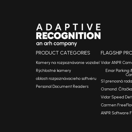
PRODUCT CATEGORIES
FLAGSHIP P
Kamery na rozpoznávanie vozidiel
Vidar ANPR Cam
Rýchlostné kamery
Einar Parking 
Ca
oblasti rozpoznávacieho softvéru
S1 prenosná rad
Personal Document Readers
Osmond: Čítačka
Vidar Speed De
Carmen FreeFlo
ANPR Software 