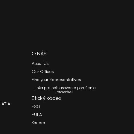
O NÁS
About Us
Our Offices
Find your Representatives
Linka pre nahlasovanie porušenia
pravidiel
Etický kódex
JATIA
ESG
EULA
Kariéra
jects