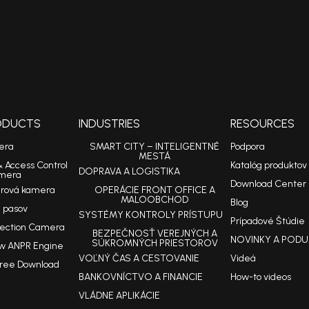
RODUCTS
INDUSTRIES
RESOURCES
era
SMART CITY – INTELIGENTNÉ
Podpora
MESTÁ
& Access Control
Katalóg produktov
DOPRAVA A LOGISTIKA
mera
Download Center
arová kamera
OPERÁCIE FRONT OFFICE A
MALOOBCHOD
Blog
 pasov
SYSTÉMY KONTROLY PRÍSTUPU
Prípadové Štúdie
tection Camera
BEZPEČNOSŤ VEREJNÝCH A
NOVINKY A PODU
SÚKROMNÝCH PRIESTOROV
w ANPR Engine
VOĽNÝ ČAS A CESTOVANIE
Videá
Free Download
BANKOVNÍCTVO A FINANCIE
How-to videos
Reference Pro
VLÁDNE APLIKÁCIE