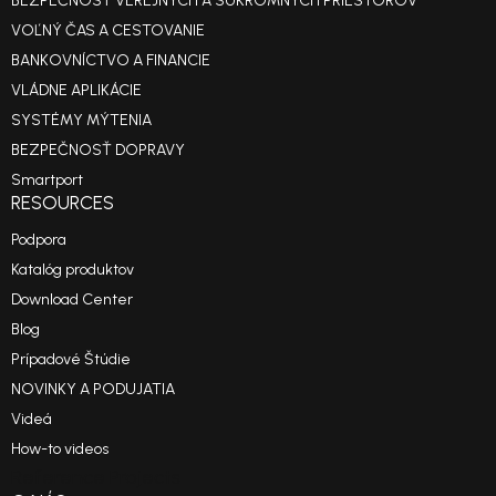
BEZPEČNOSŤ VEREJNÝCH A SÚKROMNÝCH PRIESTOROV
VOĽNÝ ČAS A CESTOVANIE
BANKOVNÍCTVO A FINANCIE
VLÁDNE APLIKÁCIE
SYSTÉMY MÝTENIA
BEZPEČNOSŤ DOPRAVY
Smartport
RESOURCES
Podpora
Katalóg produktov
Download Center
Blog
Prípadové Štúdie
NOVINKY A PODUJATIA
Videá
How-to videos
Reference Projects