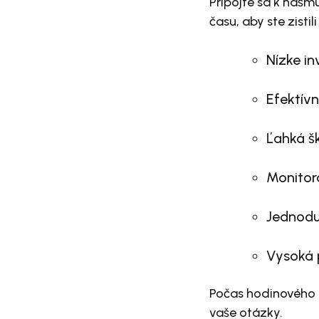
Pripojte sa k nášm
času, aby ste zisti
Nízke in
Efektív
Ľahká š
Monitoro
Jednodu
Vysoká 
Počas hodinového 
vaše otázky.