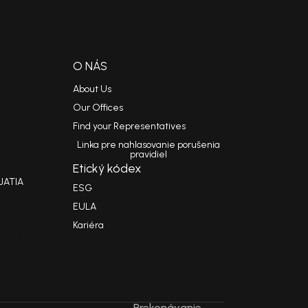
O NÁS
About Us
Our Offices
Find your Representatives
Linka pre nahlasovanie porušenia
pravidiel
Etický kódex
JATIA
ESG
EULA
Kariéra
jects
Prekonávanie