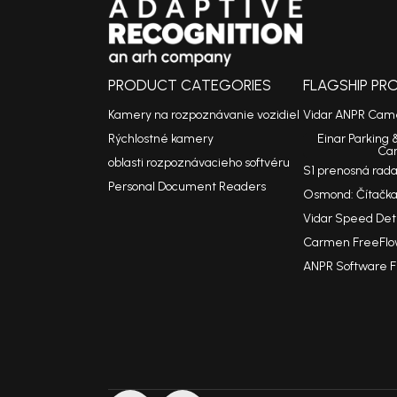
PRODUCT CATEGORIES
FLAGSHIP P
Kamery na rozpoznávanie vozidiel
Vidar ANPR Cam
Rýchlostné kamery
Einar Parking 
Ca
oblasti rozpoznávacieho softvéru
S1 prenosná rad
Personal Document Readers
Osmond: Čítačka
Vidar Speed De
Carmen FreeFlo
ANPR Software 