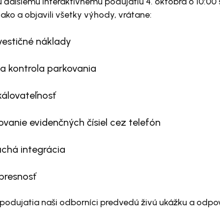
u ďalšiemu interaktívnemu podujatiu 4. októbra o 10:0
li ako a objavili všetky výhody, vrátane:
vestičné náklady
na kontrola parkovania
kálovateľnosť
vanie evidenčných čísiel cez telefón
chá integrácia
presnosť
podujatia naši odborníci predvedú živú ukážku a odpo