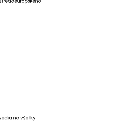
0 stredoeurópskeho
vedia na všetky