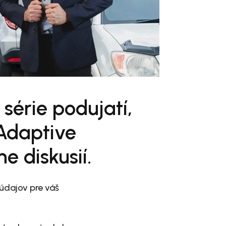
série podujatí,
 Adaptive
e diskusií.
údajov pre váš