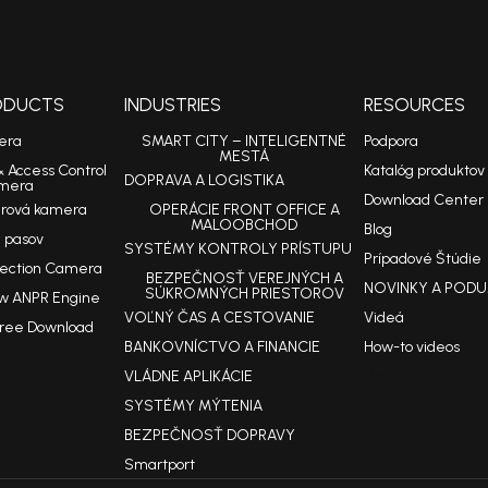
RODUCTS
INDUSTRIES
RESOURCES
era
SMART CITY – INTELIGENTNÉ
Podpora
MESTÁ
& Access Control
Katalóg produktov
DOPRAVA A LOGISTIKA
mera
Download Center
arová kamera
OPERÁCIE FRONT OFFICE A
MALOOBCHOD
Blog
 pasov
SYSTÉMY KONTROLY PRÍSTUPU
Prípadové Štúdie
tection Camera
BEZPEČNOSŤ VEREJNÝCH A
NOVINKY A PODU
SÚKROMNÝCH PRIESTOROV
w ANPR Engine
VOĽNÝ ČAS A CESTOVANIE
Videá
Free Download
BANKOVNÍCTVO A FINANCIE
How-to videos
Reference Pro
VLÁDNE APLIKÁCIE
SYSTÉMY MÝTENIA
BEZPEČNOSŤ DOPRAVY
Smartport