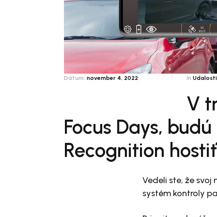
Dátum:
november 4, 2022
In
Udalosti
V t
Focus Days, budú 
Recognition hostiť
Vedeli ste, že svo
systém kontroly p