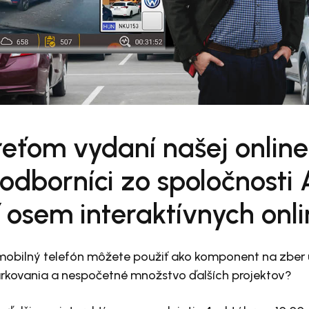
reťom vydaní našej online 
odborníci zo spoločnosti
 osem interaktívnych onlin
j mobilný telefón môžete použiť ako komponent na zber 
arkovania a nespočetné množstvo ďalších projektov?