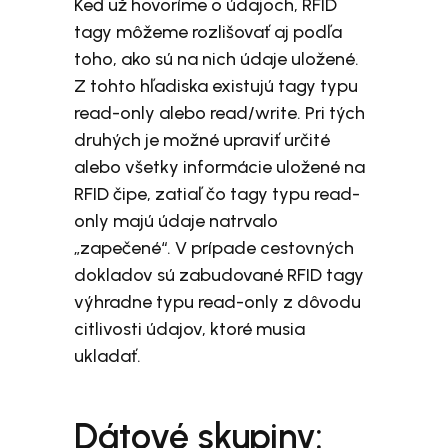
Keď už hovoríme o údajoch, RFID
tagy môžeme rozlišovať aj podľa
toho, ako sú na nich údaje uložené.
Z tohto hľadiska existujú tagy typu
read-only alebo read/write. Pri tých
druhých je možné upraviť určité
alebo všetky informácie uložené na
RFID čipe, zatiaľ čo tagy typu read-
only majú údaje natrvalo
„zapečené“. V prípade cestovných
dokladov sú zabudované RFID tagy
výhradne typu read-only z dôvodu
citlivosti údajov, ktoré musia
ukladať.
Dátové skupiny: