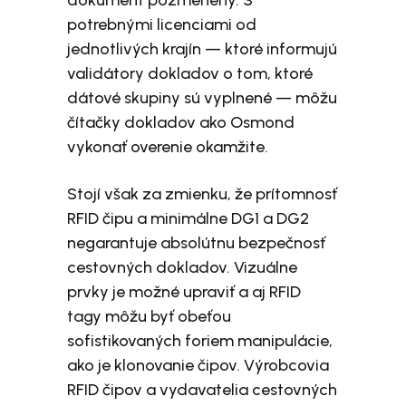
potrebnými licenciami od
jednotlivých krajín — ktoré informujú
validátory dokladov o tom, ktoré
dátové skupiny sú vyplnené — môžu
čítačky dokladov ako Osmond
vykonať overenie okamžite.
Stojí však za zmienku, že prítomnosť
RFID čipu a minimálne DG1 a DG2
negarantuje absolútnu bezpečnosť
cestovných dokladov. Vizuálne
prvky je možné upraviť a aj RFID
tagy môžu byť obeťou
sofistikovaných foriem manipulácie,
ako je klonovanie čipov. Výrobcovia
RFID čipov a vydavatelia cestovných