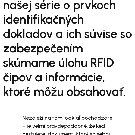
našej série o prvkoch
identifikačných
dokladov a ich súvise so
zabezpečením
skúmame úlohu RFID
čipov a informácie,
ktoré môžu obsahovať.
Nezáleží na tom, odkiaľ pochádzate
– je veľmi pravdepodobné, že keď
cestujete, dokument, ktorý so sebou