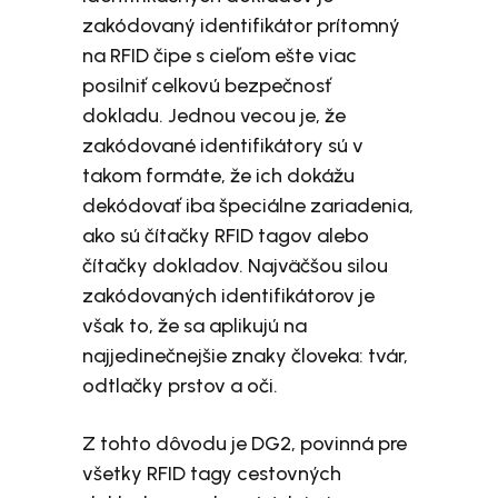
zakódovaný identifikátor prítomný
na RFID čipe s cieľom ešte viac
posilniť celkovú bezpečnosť
dokladu. Jednou vecou je, že
zakódované identifikátory sú v
takom formáte, že ich dokážu
dekódovať iba špeciálne zariadenia,
ako sú čítačky RFID tagov alebo
čítačky dokladov. Najväčšou silou
zakódovaných identifikátorov je
však to, že sa aplikujú na
najjedinečnejšie znaky človeka: tvár,
odtlačky prstov a oči.
Z tohto dôvodu je DG2, povinná pre
všetky RFID tagy cestovných