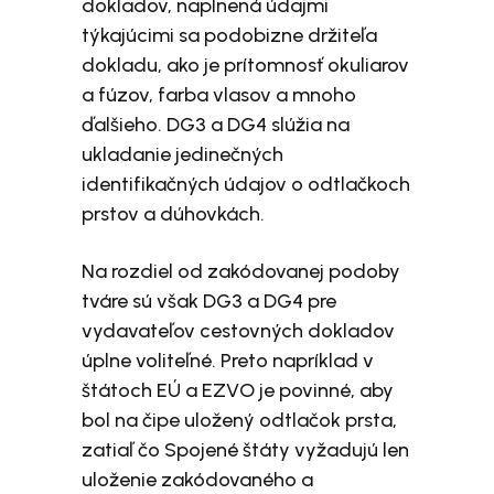
dokladov, naplnená údajmi
týkajúcimi sa podobizne držiteľa
dokladu, ako je prítomnosť okuliarov
a fúzov, farba vlasov a mnoho
ďalšieho. DG3 a DG4 slúžia na
ukladanie jedinečných
identifikačných údajov o odtlačkoch
prstov a dúhovkách.
Na rozdiel od zakódovanej podoby
tváre sú však DG3 a DG4 pre
vydavateľov cestovných dokladov
úplne voliteľné. Preto napríklad v
štátoch EÚ a EZVO je povinné, aby
bol na čipe uložený odtlačok prsta,
zatiaľ čo Spojené štáty vyžadujú len
uloženie zakódovaného a