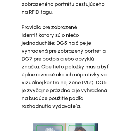
zobrazeného portrétu cestujúceho
na RFID tagu.
Pravidlá pre zobrazené
identifikátory sú o niečo
jednoduchšie: DG5 na čipe je
vyhradená pre zobrazený portrét a
DG7 pre podpis alebo obvyklú
značku. Obe tieto položky musia byť
úplne rovnaké ako ich náprotivky vo
vizuálnej kontrolnej zóne (VIZ). DG6
je zvyčajne prázdna a je vyhradená
na budúce použitie podľa
rozhodnutia vydavateľa.