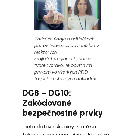
Zatiaľ čo údaje o odtlačkoch
prstov (vľavo) sú povinné len v
niektorých
krajinách/regiónoch, obraz
tváre (vpravo) je povinným
prvkom vo všetkých RFID
tagoch cestovných dokladov.
DG8 – DG10:
Zakódované
bezpečnostné prvky
Tieto dátové skupiny, ktoré sa
takmer nikdy nepoužívajú, keďže sú