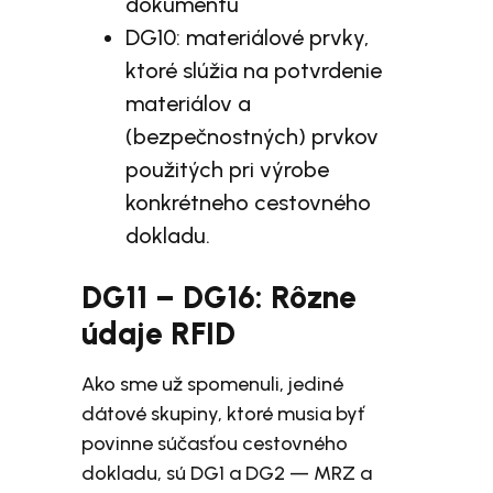
dokumentu
DG10: materiálové prvky,
ktoré slúžia na potvrdenie
materiálov a
(bezpečnostných) prvkov
použitých pri výrobe
konkrétneho cestovného
dokladu.
DG11 – DG16: Rôzne
údaje RFID
Ako sme už spomenuli, jediné
dátové skupiny, ktoré musia byť
povinne súčasťou cestovného
dokladu, sú DG1 a DG2 — MRZ a