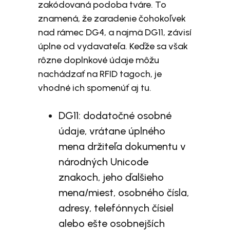
zakódovaná podoba tváre. To
znamená, že zaradenie čohokoľvek
nad rámec DG4, a najmä DG11, závisí
úplne od vydavateľa. Keďže sa však
rôzne doplnkové údaje môžu
nachádzať na RFID tagoch, je
vhodné ich spomenúť aj tu.
DG11: dodatočné osobné
údaje, vrátane úplného
mena držiteľa dokumentu v
národných Unicode
znakoch, jeho ďalšieho
mena/miest, osobného čísla,
adresy, telefónnych čísiel
alebo ešte osobnejších