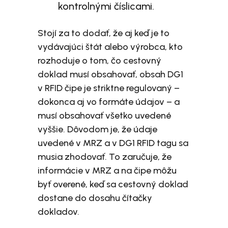
kontrolnými číslicami.
Stojí za to dodať, že aj keď je to
vydávajúci štát alebo výrobca, kto
rozhoduje o tom, čo cestovný
doklad musí obsahovať, obsah DG1
v RFID čipe je striktne regulovaný –
dokonca aj vo formáte údajov – a
musí obsahovať všetko uvedené
vyššie. Dôvodom je, že údaje
uvedené v MRZ a v DG1 RFID tagu sa
musia zhodovať. To zaručuje, že
informácie v MRZ a na čipe môžu
byť overené, keď sa cestovný doklad
dostane do dosahu čítačky
dokladov.