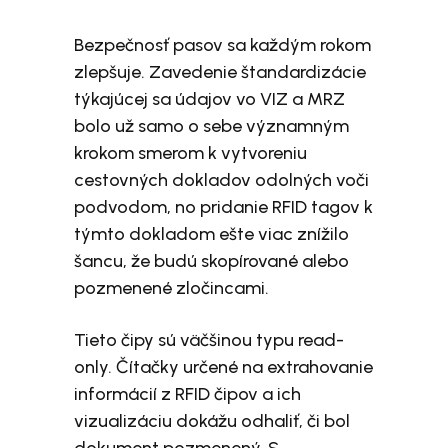
Bezpečnosť pasov sa každým rokom
zlepšuje. Zavedenie štandardizácie
týkajúcej sa údajov vo VIZ a MRZ
bolo už samo o sebe významným
krokom smerom k vytvoreniu
cestovných dokladov odolných voči
podvodom, no pridanie RFID tagov k
týmto dokladom ešte viac znížilo
šancu, že budú skopírované alebo
pozmenené zločincami.
Tieto čipy sú väčšinou typu read-
only. Čítačky určené na extrahovanie
informácií z RFID čipov a ich
vizualizáciu dokážu odhaliť, či bol
dokument pozmenený. S