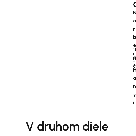
r
e
1
r
A
m
t
č
n
y
i
V druhom diele