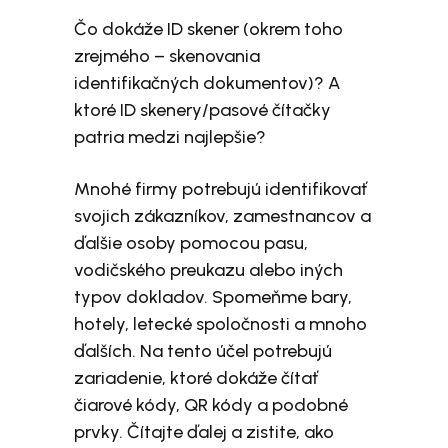
Čo dokáže ID skener (okrem toho
zrejmého – skenovania
identifikačných dokumentov)? A
ktoré ID skenery/pasové čítačky
patria medzi najlepšie?
Mnohé firmy potrebujú identifikovať
svojich zákazníkov, zamestnancov a
ďalšie osoby pomocou pasu,
vodičského preukazu alebo iných
typov dokladov. Spomeňme bary,
hotely, letecké spoločnosti a mnoho
ďalších. Na tento účel potrebujú
zariadenie, ktoré dokáže čítať
čiarové kódy, QR kódy a podobné
prvky. Čítajte ďalej a zistite, ako