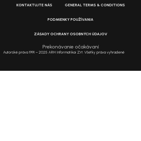
KONTAKTUJTE NÁS
GENERAL TERMS & CONDITIONS
PODMIENKY POUŽÍVANIA
ZÁSADY OCHRANY OSOBNÝCH ÚDAJOV
Prekonávanie očakávaní
Autorské práva 1991 – 2025 ARH Informatikai Zrt. Všetky práva vyhradené