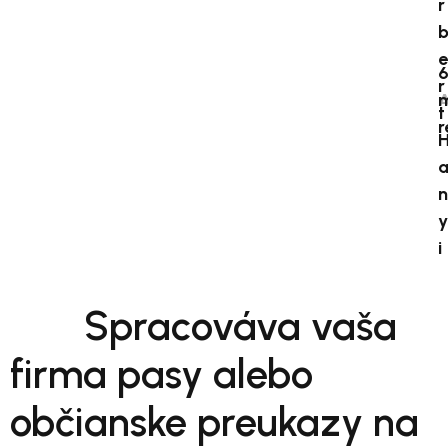
r
e
r
A
m
t
r
n
y
i
Spracováva vaša
firma pasy alebo
občianske preukazy na