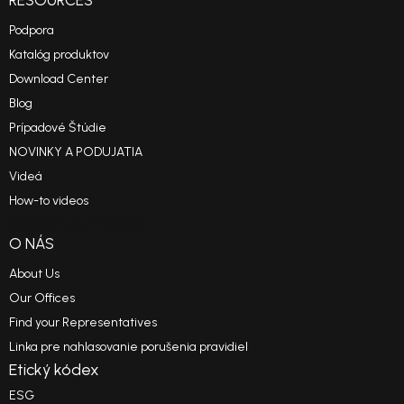
RESOURCES
Podpora
Katalóg produktov
Download Center
Blog
Prípadové Štúdie
NOVINKY A PODUJATIA
Videá
How-to videos
Reference Projects
O NÁS
About Us
Our Offices
Find your Representatives
Linka pre nahlasovanie porušenia pravidiel
Etický kódex
ESG