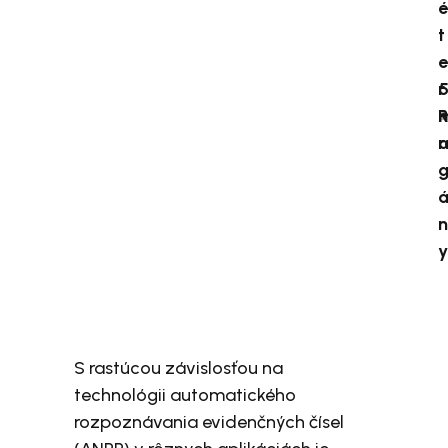
é
t
e
r
A
m
r
n
y
S rastúcou závislosťou na
technológii automatického
rozpoznávania evidenčných čísel