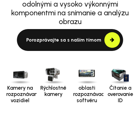
odolnými a vysoko výkonnými
komponentmi na snímanie a analýzu
obrazu
Porozprávajte sa s naším tímom
Kamery na
Rýchlostné
oblasti
Čítanie a
rozpoznávanie
kamery
rozpoznávacieho
overovanie
vozidiel
softvéru
ID