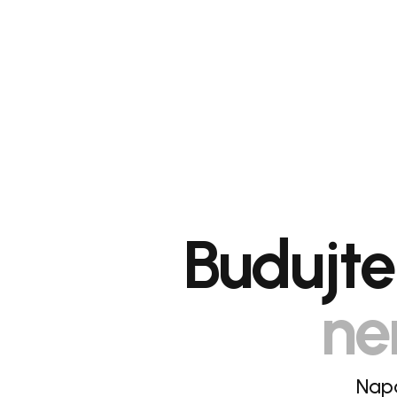
Budujte 
ne
Napá