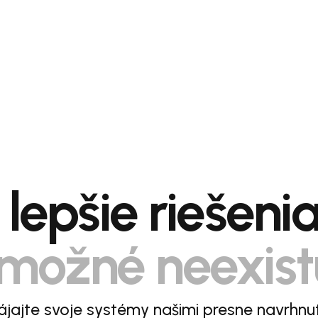
lepšie riešeni
možné neexist
jajte svoje systémy našimi presne navrhnu