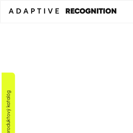
Stiahnuť produktový katalóg