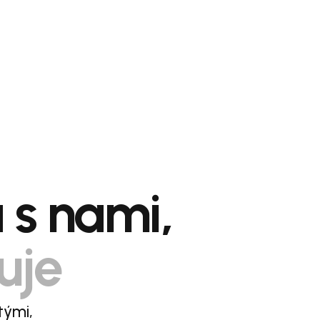
a s nami,
uje
tými,