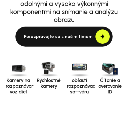
odolnými a vysoko výkonnými
komponentmi na snímanie a analýzu
obrazu
Porozprávajte sa s naším tímom
Kamery na
Rýchlostné
oblasti
Čítanie a
rozpoznávanie
kamery
rozpoznávacieho
overovanie
vozidiel
softvéru
ID