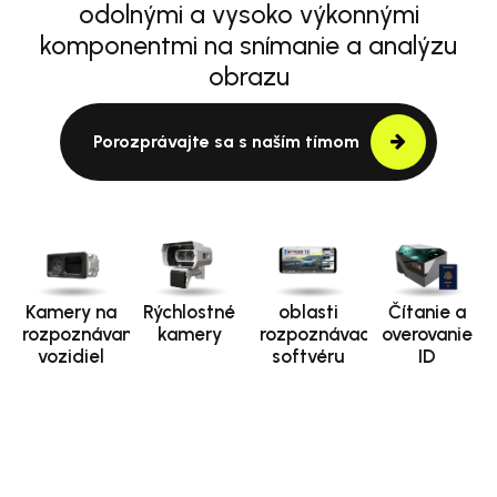
odolnými a vysoko výkonnými
komponentmi na snímanie a analýzu
obrazu
Porozprávajte sa s naším tímom
Kamery na
Rýchlostné
oblasti
Čítanie a
rozpoznávanie
kamery
rozpoznávacieho
overovanie
vozidiel
softvéru
ID