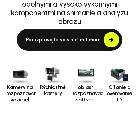
odolnými a vysoko výkonnými
komponentmi na snímanie a analýzu
obrazu
Porozprávajte sa s naším tímom
Kamery na
Rýchlostné
oblasti
Čítanie a
rozpoznávanie
kamery
rozpoznávacieho
overovanie
vozidiel
softvéru
ID