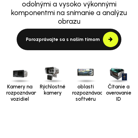
odolnými a vysoko výkonnými
komponentmi na snímanie a analýzu
obrazu
Porozprávajte sa s naším tímom
Kamery na
Rýchlostné
oblasti
Čítanie a
rozpoznávanie
kamery
rozpoznávacieho
overovanie
vozidiel
softvéru
ID