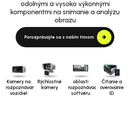
odolnými a vysoko výkonnými
komponentmi na snímanie a analýzu
obrazu
Porozprávajte sa s naším tímom
Kamery na
Rýchlostné
oblasti
Čítanie a
rozpoznávanie
kamery
rozpoznávacieho
overovanie
vozidiel
softvéru
ID