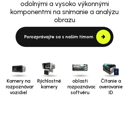
odolnými a vysoko výkonnými
komponentmi na snímanie a analýzu
obrazu
Porozprávajte sa s naším tímom
Kamery na
Rýchlostné
oblasti
Čítanie a
rozpoznávanie
kamery
rozpoznávacieho
overovanie
vozidiel
softvéru
ID