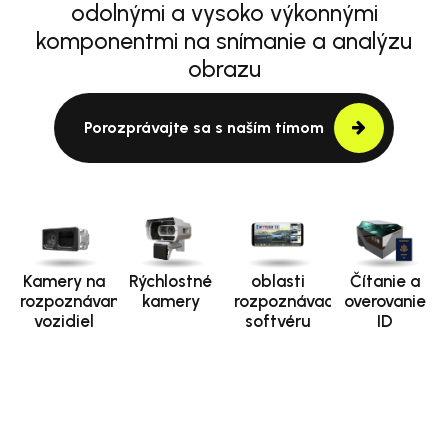
odolnými a vysoko výkonnými
komponentmi na snímanie a analýzu
obrazu
Porozprávajte sa s naším tímom
Kamery na
Rýchlostné
oblasti
Čítanie a
rozpoznávanie
kamery
rozpoznávacieho
overovanie
vozidiel
softvéru
ID