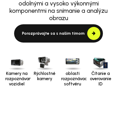
odolnými a vysoko výkonnými
komponentmi na snímanie a analýzu
obrazu
Porozprávajte sa s naším tímom
Kamery na
Rýchlostné
oblasti
Čítanie a
rozpoznávanie
kamery
rozpoznávacieho
overovanie
vozidiel
softvéru
ID