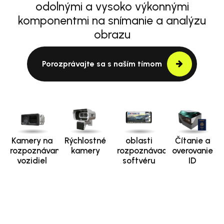
odolnými a vysoko výkonnými
komponentmi na snímanie a analýzu
obrazu
Porozprávajte sa s naším tímom
Kamery na
Rýchlostné
oblasti
Čítanie a
rozpoznávanie
kamery
rozpoznávacieho
overovanie
vozidiel
softvéru
ID