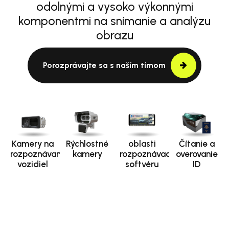
odolnými a vysoko výkonnými
komponentmi na snímanie a analýzu
obrazu
Porozprávajte sa s naším tímom
Kamery na
Rýchlostné
oblasti
Čítanie a
rozpoznávanie
kamery
rozpoznávacieho
overovanie
vozidiel
softvéru
ID