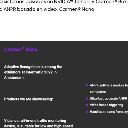
 sistemas basados ​​en NVIDIA® Jetson, y Carmen® Box, 
ra ANPR basado en vídeo. Carmen® Nano