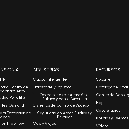
NSIGNIA
INDUSTRIAS
RECURSOS
NPR
Ciudad Inteligente
Soporte
para Control de
Transporte y Logística
Catálogo de Produ
tacionamiento
Operaciones de Atención al
Centro de Descar
dad Portátil S1
Público y Venta Minorista
Blog
ortes Osmond
Sistemas de Control de Acceso
Case Studies
ara Detección de
Seguridad en Areas Públicas y
ocidad
Privadas
Noticias y Eventos
men FreeFlow
Ocio y Viajes
Vídeos