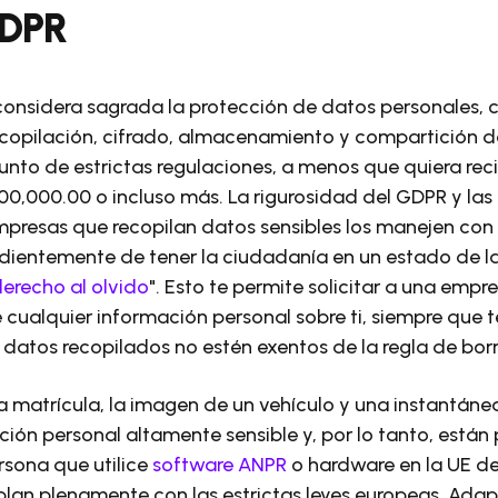
GDPR
onsidera sagrada la protección de datos personales, c
recopilación, cifrado, almacenamiento y compartición 
unto de estrictas regulaciones, a menos que quiera rec
0,000.00 o incluso más. La rigurosidad del GDPR y las 
mpresas que recopilan datos sensibles los manejen co
dientemente de tener la ciudadanía en un estado de la
erecho al olvido
". Esto te permite solicitar a una empr
 cualquier información personal sobre ti, siempre que t
os datos recopilados no estén exentos de la regla de bor
a matrícula, la imagen de un vehículo y una instantánea
ión personal altamente sensible y, por lo tanto, están 
rsona que utilice
software ANPR
o hardware en la UE d
lan plenamente con las estrictas leyes europeas. Adap