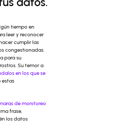
tus datos.
algún tiempo en
ra leer y reconocer
hacer cumplir las
nos congestionadas.
a para su
ostros. Su temor a
ndalos en los que se
 estas
maras de monitoreo
ima frase,
én los datos