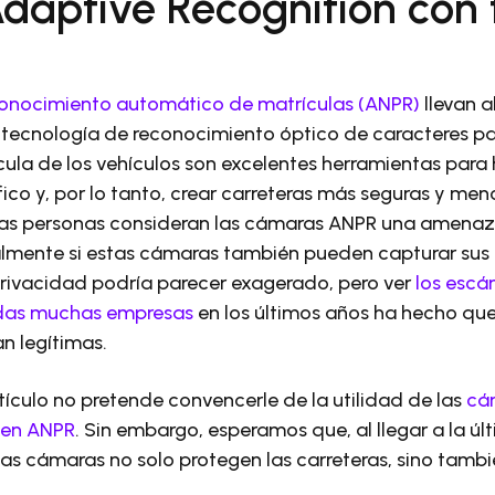
Adaptive Recognition con 
onocimiento automático de matrículas (ANPR)
llevan 
tecnología de reconocimiento óptico de caracteres pa
cula de los vehículos son excelentes herramientas para 
fico y, por lo tanto, crear carreteras más seguras y me
as personas consideran las cámaras ANPR una amenaz
lmente si estas cámaras también pueden capturar sus r
 privacidad podría parecer exagerado, pero ver
los escá
adas muchas empresas
en los últimos años ha hecho que
n legítimas.
rtículo no pretende convencerle de la utilidad de las
cá
 en ANPR
. Sin embargo, esperamos que, al llegar a la últ
s cámaras no solo protegen las carreteras, sino tambi