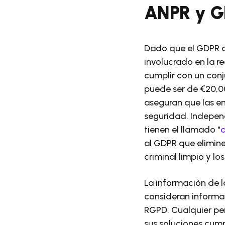
ANPR y 
Dado que el GDPR c
involucrado en la 
cumplir con un conj
puede ser de €20,00
aseguran que las e
seguridad. Indepen
tienen el llamado "
d
al GDPR que elimine
criminal limpio y l
La información de l
consideran informac
RGPD. Cualquier pe
sus soluciones cump