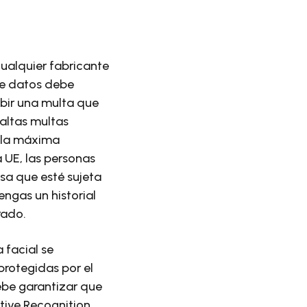
ualquier fabricante
de datos debe
ibir una multa que
altas multas
n la máxima
 UE, las personas
esa que esté sujeta
engas un historial
rado.
 facial se
protegidas por el
ebe garantizar que
tive Recognition