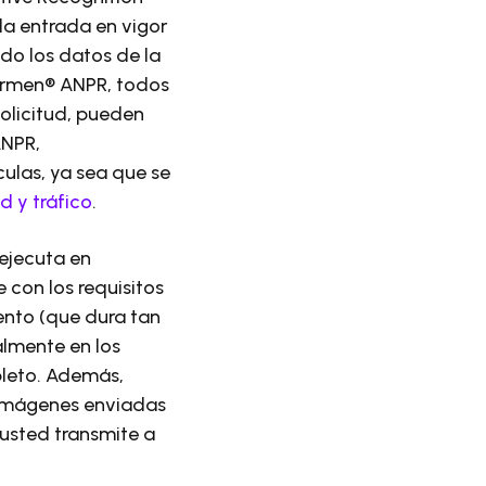
la entrada en vigor
do los datos de la
armen® ANPR, todos
solicitud, pueden
ANPR,
ulas, ya sea que se
d y tráfico
.
 ejecuta en
 con los requisitos
ento (que dura tan
lmente en los
pleto. Además,
 imágenes enviadas
sted transmite a