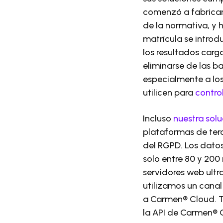
comenzó a fabricar
de la normativa, y
matrícula se intro
los resultados carg
eliminarse de las b
especialmente a lo
utilicen para
contro
Incluso
nuestra sol
plataformas de ter
del RGPD. Los datos
solo entre 80 y 20
servidores web ult
utilizamos un cana
a Carmen® Cloud. 
la API de Carmen® 