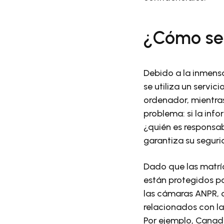
¿Cómo se 
Debido a la inmens
se utiliza un servic
ordenador, mientras
problema: si la info
¿quién es responsab
garantiza su segur
Dado que las matrí
están protegidos por
las cámaras ANPR, 
relacionados con la
Por ejemplo, Canadá