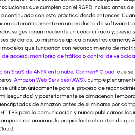
 soluciones que cumplen con el RGPD incluso antes de 
 ha continuado con esta práctica desde entonces. Cuan
ducen automáticamente en un producto de software C
ados se gestionan mediante un canal cifrado y, previa 
ases de datos. Lo mismo se aplica a nuestras cámaras 
s modelos que funcionan con reconocimiento de matríc
l de acceso
,
monitoreo de tráfico
o
control de velocida
ución SaaS de ANPR en la nube, Carmen® Cloud
, que se
ceros,
Amazon Web Services (AWS)
, cumple plenamente
 se utilizan únicamente para el proceso de reconocimi
0 milisegundos) y posteriormente se almacenan tempora
raencriptados de Amazon antes de eliminarse por com
l HTTPS para la comunicación y nunca publicamos las
Tampoco reclamamos la propiedad del contenido que u
Cloud.