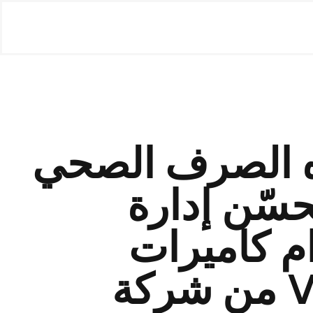
ه الصرف الصحي
سّن إدارة
م كاميرات
Vidar Smart HDx من شركة