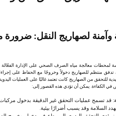
لة وآمنة لصهاريج النقل: ضرورة 
سة لمحطات معالجة مياه الصرف الصحي على الإدارة الفعّالة ل
فق منتظم للصهاريج دخولاً وخروجًا مع الحفاظ على إجراء
دية للتحقق من الصهاريج كانت تعتمد غالبًا على العمليات اليدوية
في الكفاءة. يمكن أن تؤدي هذه القصور إلى:
ة: قد تسمح عمليات التحقق غير الدقيقة بدخول مركبات 
هدد السلامة وقد يسبب أضرارًا بيئية.
: يؤدي التحقق اليدوي إلى بطء في دخول وخروج الصه