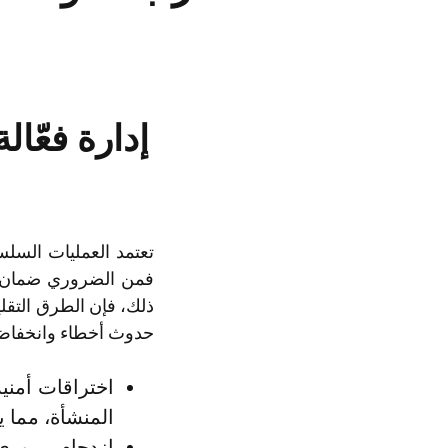
إدارة فعّا
تعتمد العمليات السل
فمن الضروري ضمان تد
ذلك، فإن الطرق التقلي
حدوث أخطاء وانخفاض 
اختراقات أمني
المنشأة، مما ي
ازدحام مروري