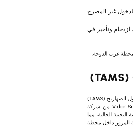
لدخول غير المصرح
ازدحام وتأخير في
ي محطة غرب الدوحة.
)
لمعالجة هذه التحديات، قامت شركة ترافيك تك جلف (TTG) بتنفيذ نظام إدارة دخول الصهاريج (TAMS)
المتطور، والذي يضم كاميرات التعرف التلقائي على لوحات المركبات Vidar Smart HDx من شركة
. يندمج نظام TAMS بسلاسة مع البنية التحتية الحالية، مما
ة المرور داخل محطة