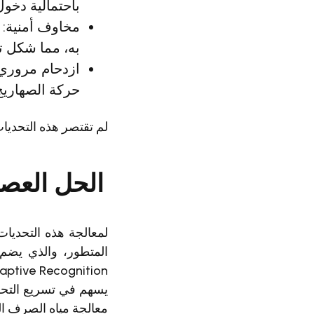
باحتمالية دخو
مخاوف أمنية: 
به، مما شكل تهد
ازدحام مروري:
حركة الصهاريج
لم تقتصر هذه التحديات
الحل العصري
يسهم في تسريع التحق
معالجة مياه الصرف 