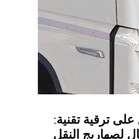
لى ترقية تقنية:
ل لصهاريج النقل