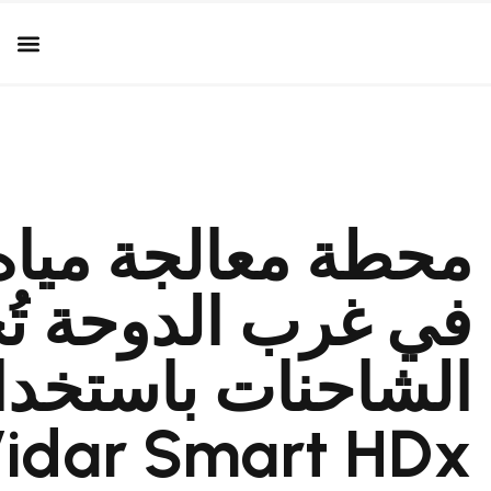
محطة معالجة ميا
في غرب الدوحة تُح
الشاحنات باستخدا