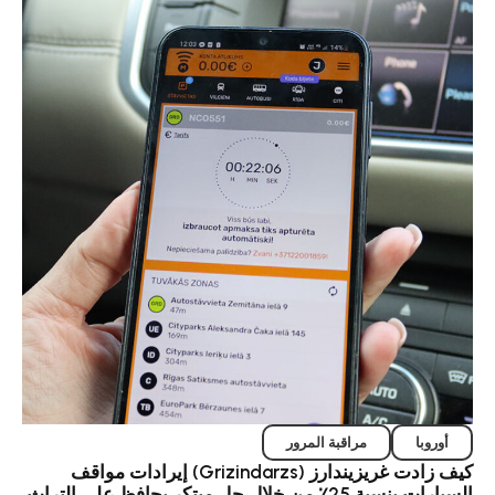
مراقبة المرور
كيف زادت غريزيندارز (Grizindarzs) إيرادات مواقف
حافظ على التراث