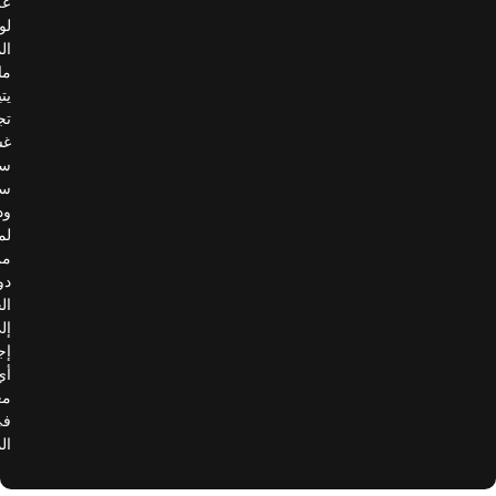
على
لوحات
المركبات،
ما
يتيح
تجربة
غسيل
سيارات
سلسة
ودون
لمس،
من
دون
الحاجة
إلى
إجراء
أي
معاملات
في
الموقع.