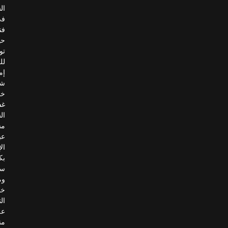
السيارات
في
فنلندا،
حيث
توفّر
للعملاء
إمكانية
شراء
خدمات
غسيل
السيارات
مسبقًا
عبر
الإنترنت
بكل
سهولة.
ومن
خلال
التسجيل
على
منصتها،