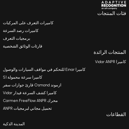
ت
كاميرات التعرف على المركبات
كاميرات رصد السرعة
برمجيات التعرف
قارئات الوثائق الشخصية
ئدة
كاميرا Einar للتحكم في مواقف السيارات والوصول
كاميرا سرعة محمولة S1
ازموند Osmond قارئ جوازات سفر
كاميرا كشف السرعة فيدار Vidar
محرك Carmen FreeFlow ANPR
تحميل مجاني لبرمجيات ANPR
المدينة الذكية