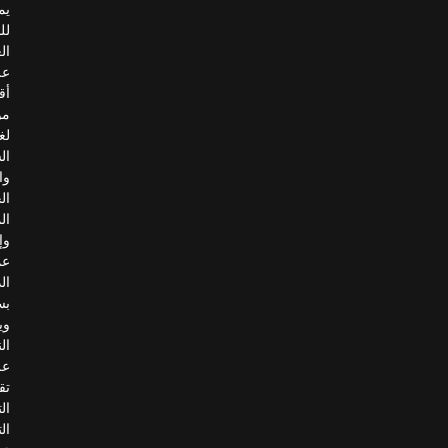
يمكن
للمستخدمين
العثور
على
أقرب
موقع
لغسيل
السيارات،
واختيار
الخدمات
المطلوبة،
وإتمام
عملية
الدفع
بسلاسة.
ويعتمد
النظام
على
تقنية
التعرّف
التلقائي