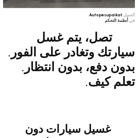
Autopes
م
صل، يتم غسل
 وتغادر على الفور.
فع، بدون انتظار.
كيف.
سيل سيارات دون