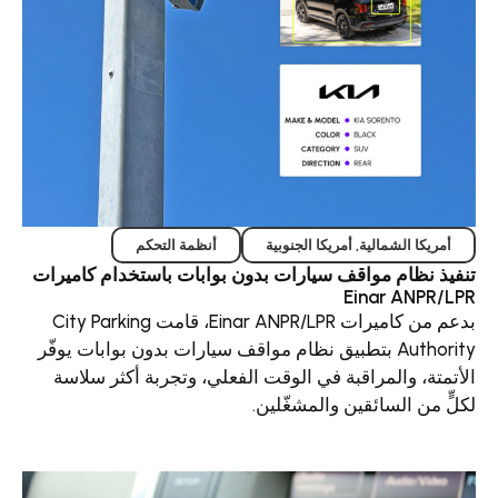
الية
,
أمريكا الجنوبية
أنظمة التحكم
مواقف سيارات بدون بوابات باستخدام كاميرات
Eina
بدعم من كاميرات Einar ANPR/LPR، قامت City Parking
Authori بتطبيق نظام مواقف سيارات بدون بوابات يوفّر
لمراقبة في الوقت الفعلي، وتجربة أكثر سلاسة
ائقين والمشغّلين.