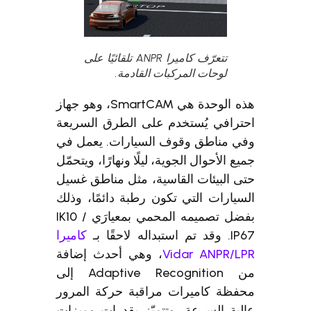
تتعرّف كاميرا ANPR تلقائيًا على
لوحات المركبات القادمة.
هذه الوحدة هي SmartCAM، وهو جهاز
ترافي يُستخدم على الطرق السريعة
ي مناطق وقوف السيارات. يعمل في
ع الأحوال الجوية، ليلًا ونهارًا، ويتحمّل
 البيئات القاسية، مثل مناطق غسيل
يارات التي تكون رطبة دائمًا، وذلك
بفضل تصميمه المحمي بمعيارَي IK10 /
تبداله لاحقًا بـ
كاميرا
Vidar ANPR/L
، وهي أحدث إضافة
من Adaptive Recognition إلى
فظة كاميرات مراقبة حركة المرور
ية السرعة، وتتميّز بقدرات وميزات