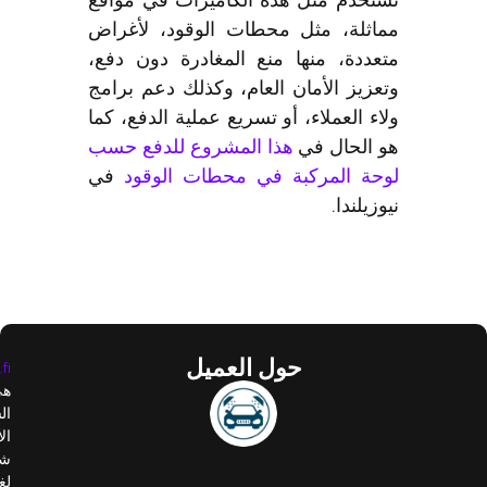
اثلة، مثل محطات الوقود، لأغراض
عددة، منها منع المغادرة دون دفع،
زيز الأمان العام، وكذلك دعم برامج
ء العملاء، أو تسريع عملية الدفع، كما
 الحال في
هذا المشروع للدفع حسب
حة المركبة في محطات الوقود
في
زيلندا.
حول العميل
Autopesupaikat.fi
هي
الشبكة
الأكثر
شمولًا
لغسيل