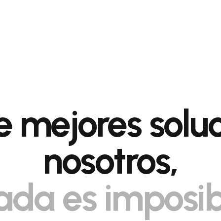
 mejores solu
nosotros,
ada es imposib