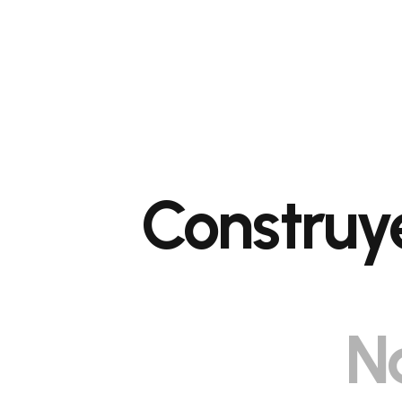
Construye
N