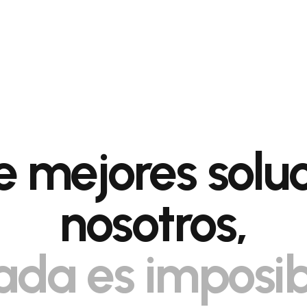
 mejores solu
nosotros,
ada es imposib