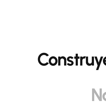
Construye
N