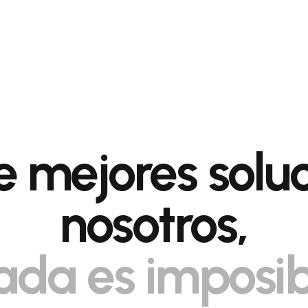
 mejores solu
nosotros,
ada es imposib