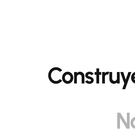
Construye
N