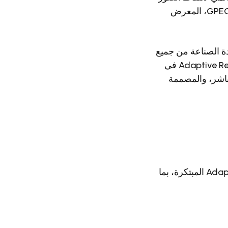
والتحليلات في تطبيقات إنفاذ القانون والأمن، يسرها الإعلان عن مشاركتها في GPEC 2024، المعرض
مانيا، في الفترة من 6 إلى 8 مايو 2024، ويجمع قادة الصناعة من جميع
أنحاء العالم لعرض أحدث التطورات في تقنيات إنفاذ القانون والأمن. ستقع Adaptive Recognition في
ل مباشر، والمصممة
في Booth D12، يمكن للحاضرين استكشاف مجموعة من منتجات Adaptive Recognition المبتكرة، بما