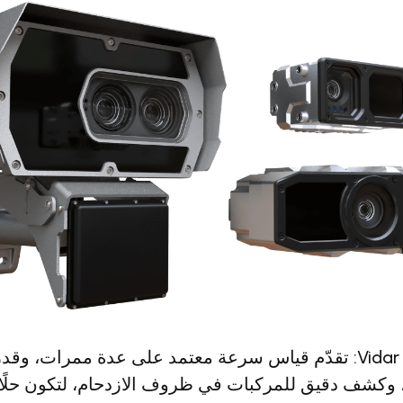
كاميرا Vidar Speed: تقدّم قياس سرعة معتمد على عدة ممرات،
وكشف دقيق للمركبات في ظروف الازدحام، لتكون حلًا متك