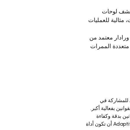
غاية توفر كشف لوحات
للون (MMR) بشكل غير لافت، مثالية للعمليات
تين، ورادار معتمد من
 320 كم/س، مع تغطية متعددة الممرات
Adaptive Rec: «نحن متحمسون للمشاركة في
قوانين بفعالية أكبر.
نين بدقة وكفاءة
أعلى. نتطلّع للتفاعل مع محترفي القطاع وعرض كيف يمكن لتقنيات Adaptive Recognition أن تكون أداة