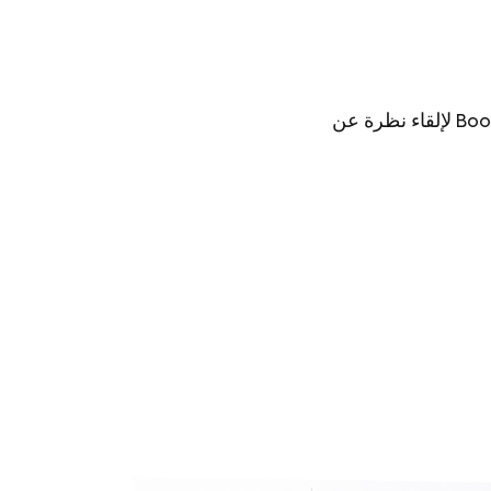
يدعو فريق Adaptive Recognition جميع المشاركين في GPEC 2024 لزيارة Booth D12 لإلقاء نظرة عن