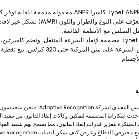
كاميرا Lynet ANPR-MMR: كاميرا ANPR محمولة مدمجة لل
المركبات، والتعرّف على النوع والطراز وا
مل السلس مع الأنظمة القائمة.
كاميرا Lynet Speed: مصممة لإنفاذ السرعة المتنقل، وتضم كامير
METAS لقياس السرعة على متن المركبة حتى
أجسام.
ة
قال Laszlo Kiss، الرئيس التنفيذي لشركة ognition
وعرض أحدث ابتكاراتنا المصممة لتمكين وكالات إنفاذ القانون من تنفيذ ال
لمبتكرة لتعزيز قدرات إنفاذ القانون، مما يسمح لهم بتنفيذ القوا