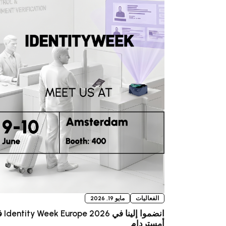
الفعاليات
مايو 19, 2026
انضموا إلينا ف
أمستردام