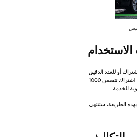
الاستخدام
تراك أو للعدد الدقيق
من المعاملات، ولكنك تدفع ثمن استخدامها وفقًا لجدول فوترة منتظم. إذا اخترت حزمة اشتراك تتضمن 1000
ية للخدمة.
، اختياريًا، أن تختار دفع سعر وحدة كلما قدمت أجهزتك معاملة إلى خدمة ANPR. بهذه الطريقة، ستنتهي