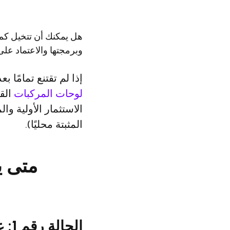
هل يمكنك أن تتخيل كم 
وبرمجتها والاعتماد على
إذا لم تقتنع تمامًا 
لوحات المركبات
القا
الاستثمار الأولية وا
المثبتة محليًا).
الحالة رقم 1: عندما لا تعرف بالضبط مدى احتياج مشروعك