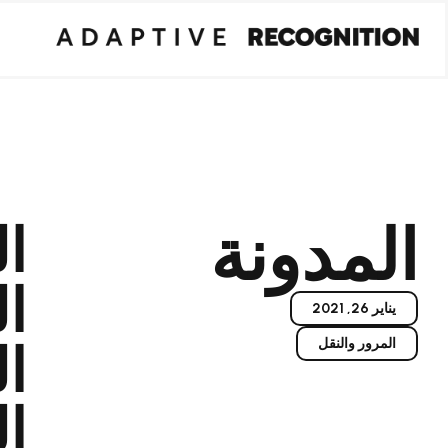
المدونة
ا
ا
يناير 26, 2021
المرور والنقل
ال
ال