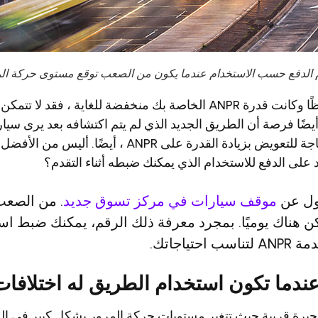
 الدفع حسب الاستخدام عندما يكون من الصعب توقع مستوى حركة ال
إذا كنت تتبع نهجًا محافظًا وكانت قدرة ANPR الخاصة بك منخفضة للغاية 
أيضًا فرصة أن الطريق الجديد الذي لم يتم اكتشافه بعد يرى سي
دقائق. لذا ليس هناك حاجة للتعويض بزيادة القدرة على ANPR
د على الدفع للاستخدام الذي يمكنك ضبطه أثناء التقدم؟
ول عن
موقف سيارات في مركز تسوق جديد
. من الصعب 
ن هناك يوميًا. بمجرد معرفة ذلك الرقم، يمكنك ضبط ا
بحيرة قريبة حيث تتغير مستويات حركة المرور بشكل كبير في ال