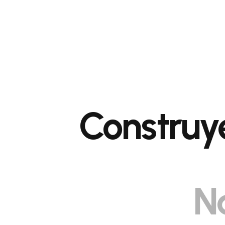
Construye
N