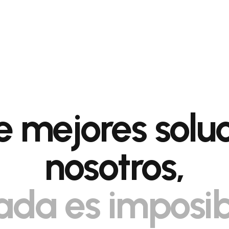
 mejores solu
nosotros,
ada es imposib