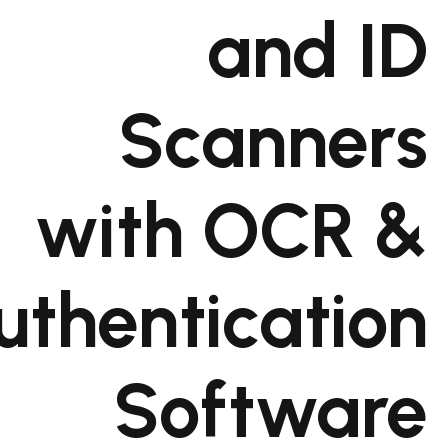
and 
Scanne
with OCR
Authenticati
Softwa