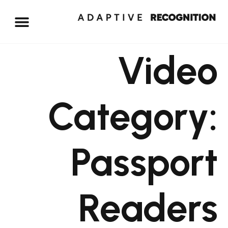
Vid
Categor
Passpo
Reade