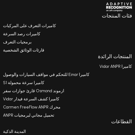
منتجات
كاميرات التعرف على المركبات
كاميرات رصد السرعة
برمجيات التعرف
قارئات الوثائق الشخصية
 الرائدة
كاميرا Einar للتحكم في مواقف السيارات والوصول
كاميرا سرعة محمولة S1
ازموند Osmond قارئ جوازات سفر
كاميرا كشف السرعة فيدار Vidar
محرك Carmen FreeFlow ANPR
تحميل مجاني لبرمجيات ANPR
ت
المدينة الذكية