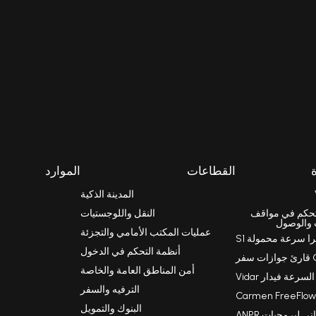
القطاعات
الموارد
المدينة الذكية
را Einar للتحكم في مواقف
النقل واللوجستيات
 والوصول
عمليات المكتب الأمامي والتجزئة
را سرعة محمولة S1
أنظمة التحكم في الدخول
أمن المناطق العامة والخاصة
رعة فيدار Vidar
الترفيه والسفر
البنوك والتمويل
 لبرمجيات ANPR