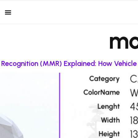
mo
ecognition (MMR) Explained: How Vehicle R