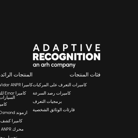
فئات المنتجات
المنتجات الرائدة
كاميرات التعرف على المركبات
كاميرا Vidar ANPR
كاميرات رصد السرعة
كامي
السيارات
برمجيات التعرف
كامي
قارئات الوثائق الشخصية
ازموند Osmond قارئ جوازات سفر
كاميرا كشف الس
محرك Carmen FreeFlow ANPR
تحميل مجاني