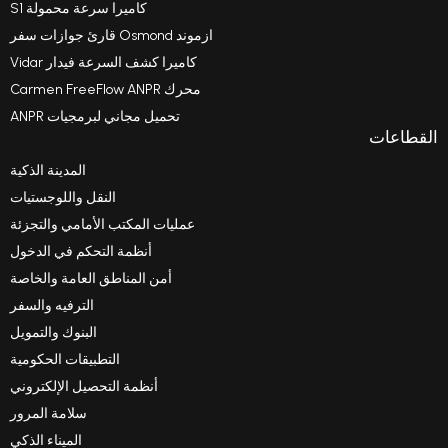
كاميرا سرعة محمولة S1
ازموند Osmond قارئ جوازات سفر
كاميرا كشف السرعة فيدار Vidar
محرك Carmen FreeFlow ANPR
تحميل مجاني لبرمجيات ANPR
القطاعات
المدينة الذكية
النقل واللوجستيات
عمليات المكتب الأمامي والتجزئة
أنظمة التحكم في الدخول
أمن المناطق العامة والخاصة
الترفيه والسفر
البنوك والتمويل
التطبيقات الحكومية
أنظمة التحصيل الإلكتروني
سلامة المرور
الميناء الذكي