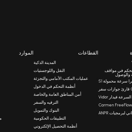
القطاعات
الموارد
المدينة الذكية
را Einar للتحكم في مواقف
النقل واللوجستيات
 والوصول
عمليات المكتب الأمامي والتجزئة
را سرعة محمولة S1
أنظمة التحكم في الدخول
أمن المناطق العامة والخاصة
رعة فيدار Vidar
الترفيه والسفر
البنوك والتمويل
 لبرمجيات ANPR
التطبيقات الحكومية
مق
أنظمة التحصيل الإلكتروني