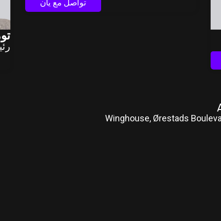
تواصل مع يان
تو
رئي
Winghouse, Ørestads Boulev