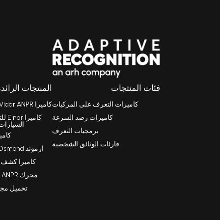
فئات المنتجات
المنتجات الرائدة
كاميرات التعرف على المركبات
كاميرا Vidar ANPR
كاميرات رصد السرعة
كامي
السيارات
برمجيات التعرف
كامي
قارئات الوثائق الشخصية
ازموند Osmond قارئ جوازات سفر
كاميرا كشف الس
محرك Carmen FreeFlow ANPR
تحميل مجاني