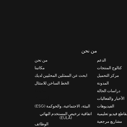
من نحن
الدعم
من نحن
كتالوج المنتجات
مكاتبنا
مركز التحميل
ابحث عن الممثلين المحليين لديك
المدونة
الخط الساخن للامتثال
مدونة
دراسات الحالة
السلوك
الأخبار والفعاليات
الفيديوهات
البيئة، الاجتماعية، والحوكمة (ESG)
اطع فيديو تعليمية
اتفاقية ترخيص المستخدم النهائي
(EULA)
مشاريع مرجعية
الوظائف