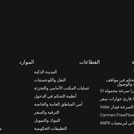
القطاعات
الموارد
المدينة الذكية
را Einar للتحكم في مواقف
النقل واللوجستيات
 والوصول
عمليات المكتب الأمامي والتجزئة
را سرعة محمولة S1
أنظمة التحكم في الدخول
أمن المناطق العامة والخاصة
رعة فيدار Vidar
الترفيه والسفر
البنوك والتمويل
 لبرمجيات ANPR
التطبيقات الحكومية
مق