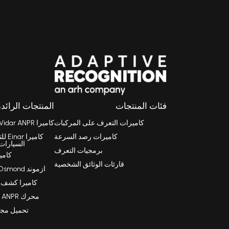
فئات المنتجات
المنتجات الرائدة
كاميرات التعرف على المركبات
كاميرا Vidar ANPR
كاميرات رصد السرعة
كامي
السيارات
برمجيات التعرف
كامي
قارئات الوثائق الشخصية
ازموند Osmond قارئ جوازات سفر
كاميرا كشف الس
محرك Carmen FreeFlow ANPR
تحميل مجاني