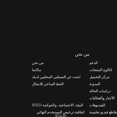
من نحن
الدعم
من نحن
كتالوج المنتجات
مكاتبنا
مركز التحميل
ابحث عن الممثلين المحليين لديك
المدونة
الخط الساخن للامتثال
مدونة
دراسات الحالة
السلوك
الأخبار والفعاليات
الفيديوهات
البيئة، الاجتماعية، والحوكمة (ESG)
اطع فيديو تعليمية
اتفاقية ترخيص المستخدم النهائي
(EULA)