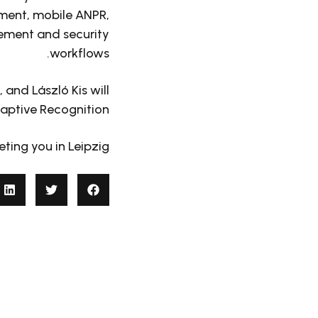
ment, mobile ANPR,
cement and security
workflows.
and László Kis will
aptive Recognition.
ing you in Leipzig.