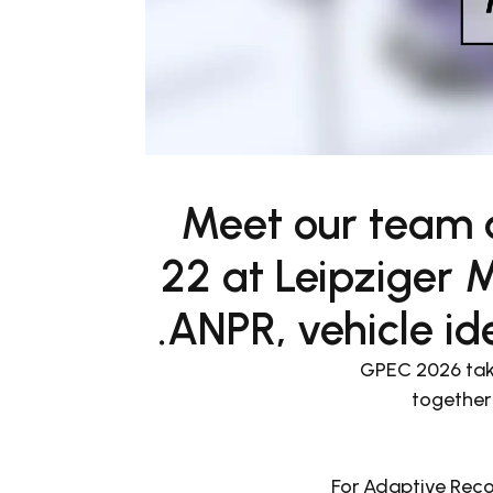
Meet our team
22 at Leipziger 
ANPR, vehicle id
GPEC 2026 take
together 
For Adaptive Recog