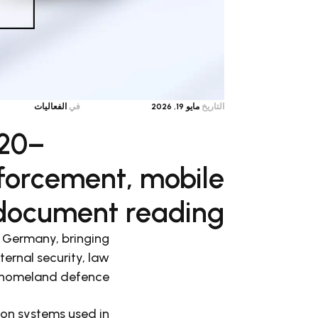
التاريخ
مايو 19, 2026
في
الفعاليات
 20–
nforcement, mobile
 document reading.
, Germany, bringing
ernal security, law
homeland defence.
ion systems used in