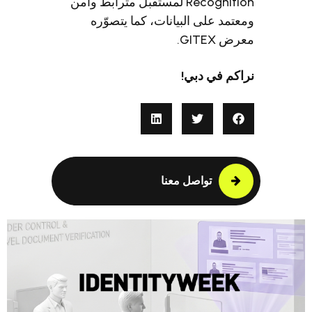
Recognition لمستقبل مترابط وآمن
 البيانات، كما يتصوّره
دبي!
واصل معنا