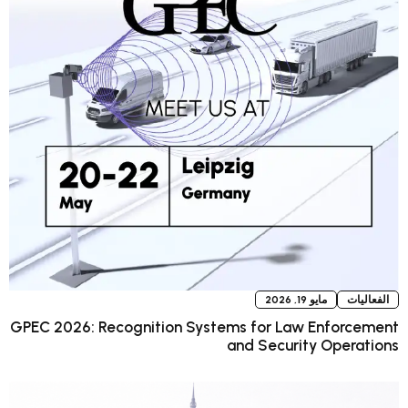
GPEC 2026: Recognition Systems fo
and S