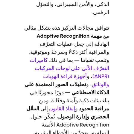
أمن السيبراني، والتحوّل
الات التركيز هذه بشكل مثالي
لى جعل عمليات التعرّف
أكثر ذكاءً وسرعةً وموثوقية.
ياتنا — بما في ذلك
كاميرات
لآلي على لوحات المركبات
و
أجهزة قراءة الهويات
و
تحليلات الصور المعتمدة على
اصطناعي
— دورًا محوريًا في
 ذكية وآمنة وفعّالة. ومن
حدود
و
إنفاذ القانون
إلى
التنقّل
إدارة الوصول
، تُمكّن حلول
Adaptive Recognition الأتمتة
تحدّ من الأخطاء البشرية،