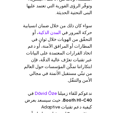
ؤى الفورية التي تعتمد عليها
ية الحديثة.
ذلك من خلال ضمان انسيابية
رور في
المدن الذكية
، أو
ن الهويات خلال ثوانٍ في
أو المرافق الآمنة، أو دعم
ارات المعتمدة على البيانات
 تعرّف عالية الدقّة، فإن
ا تمكّن المؤسسات حول العالم
مستقبل الأتمتة في مجالي
قّل.
اء زميلنا
Dávid Őze
في
Booth
، حيث سيسعد بعرض
كيفية دعم تقنيات Adaptive