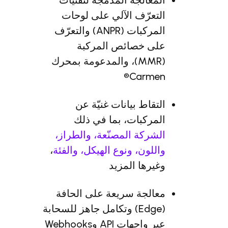
المعالجة المدمجة لتقنيات
التعرّف الآلي على لوحات
المركبات (ANPR) والتعرّف
على خصائص المركبة
(MMR)، والمدعومة بمحرك
Carmen®
التقاط بيانات غنيّة عن
المركبات، بما في ذلك
الشركة المصنّعة، والطراز،
واللون، ونوع الهيكل، والفئة
،
وغيرها المزيد
معالجة سريعة على الحافة
(Edge) وتكامل جاهز للسحابة
عبر واجهات API وWebhooks