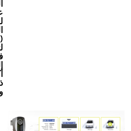
المدى
على
لوحات
المركبات
(ANPR)
لتحكّم
في
الوصول
أكثر
ذكاءً
ومرونة