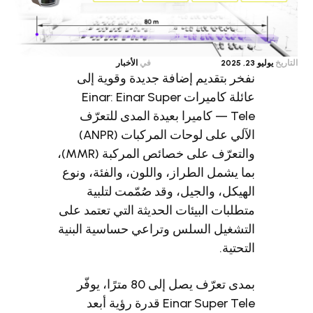
في
الأخبار
ر بتقديم إضافة جديدة وقوية إلى
عائلة كاميرات Einar: Einar Super
Tele — كاميرا بعيدة المدى للتعرّف
الآلي على لوحات المركبات (ANPR)
والتعرّف على خصائص المركبة (MMR)،
 يشمل الطراز، واللون، والفئة، ونوع
يكل، والجيل، وقد صُمّمت لتلبية
لبات البيئات الحديثة التي تعتمد على
شغيل السلس وتراعي حساسية البنية
حتية.
بمدى تعرّف يصل إلى 80 مترًا، يوفّر
Einar Super Tele قدرة رؤية أبعد