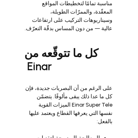
سبة تمامًا لتخطيطات المواقع
عقّدة، والممرّات الطويلة،
ناريوهات التركيب على ارتفاعات
ية — من دون المساس بدقّة التعرّف.
كل ما تتوقّعه من
Einar
 الرغم من أن البصريات جديدة، فإن
ما عدا ذلك يبقى مألوفًا. يتضمّن
Einar Super Tele الميزات القوية
ها التي يعرفها القطاع ويعتمد عليها
فعل: