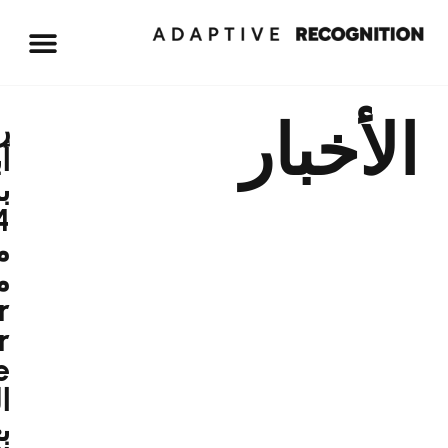
خبار
رؤية
أبعد
بمقدار
4
مرات
مع
Einar
Super
Tele:
التعرّف
بعيد