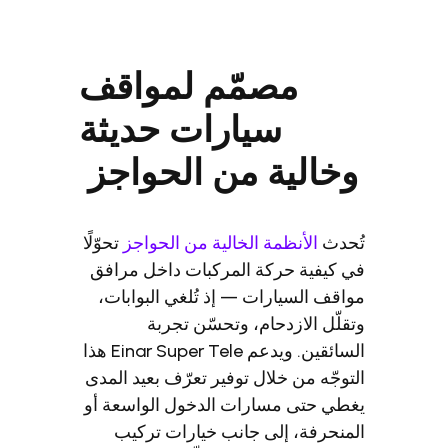
مصمّم لمواقف
سيارات حديثة
خالية من الحواجز
حدث
الأنظمة الخالية من الحواجز
تحوّلًا
كيفية حركة المركبات داخل مرافق
قف السيارات — إذ تُلغي البوابات،
لّل الازدحام، وتحسّن تجربة
السائقين. ويدعم Einar Super Tele هذا
وجّه من خلال توفير تعرّف بعيد المدى
ي حتى مسارات الدخول الواسعة أو
نحرفة، إلى جانب خيارات تركيب