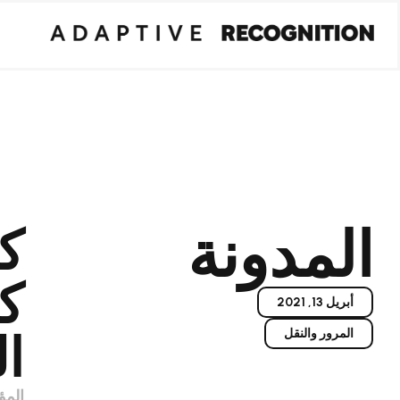
المدونة
ك
كا
أبريل 13, 2021
المرور والنقل
ا
المؤ