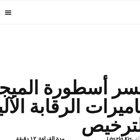
سر أسطورة الميج
ميرات الرقابة الآل
لترخيص
لف
László Kis
مدة القراءة: ١٢ دقيقة