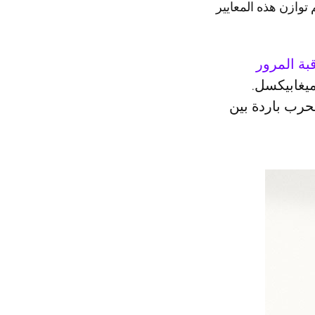
توازن هذه المعايير
بة المرور
يغابيكسل.
A… أم أنه مجرد نتيجة لحرب باردة بين