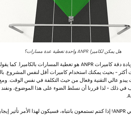
هل يمكن لكاميرا ANPR واحدة تغطية عدة مسارات؟
السبب الرئيسي وراء زيادة دقة كاميرات ANPR هو تغطية المسارات بالكا
 أكثر - بحيث يمكنك استخدام كاميرات أقل لنفس المشروع. بالطب
 يبدو عالي التقنية وفعال من حيث التكلفة في نفس الوقت. وم
ب في ذلك - لذا قررنا أن نسلط الضوء على هذا الموضوع، ونفند 
استعدوا، نحن نغوص في ANPR! إذا كنتم تستمعون بانتباه، فسيكون لهذا الأمر تأثير 