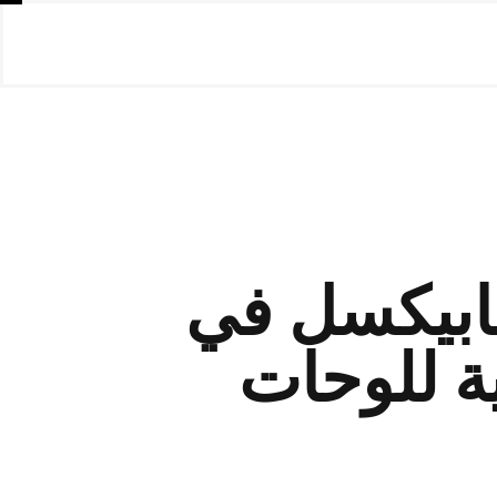
ابيكسل في
ية للوحات