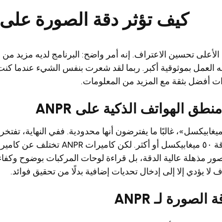
كيف تؤثر دقة الصورة على أداء
لأعلى تحسين الاعتراف. إنه أمر واضح: البرنامج لديه مزيد من ال
كنه العمل بموثوقية أكبر. ربما لقد شعرت بنفس الشيء عندما كنت
ات أفضل بثقة مع المزيد من المعلومات.
منطق الهواتف الذكية على ANPR
دما يسمع الناس «٥ ميغابيكسل»، غالبًا ما يفترضون أنها محدودية. ففي النهاية، ت
الذكية بمستشعرات بدقة ٥٠ ميغابيكسل أو أكثر. لكن
ور مذهلة عالية الدقة، بل قراءة لوحات المركبات بوضوح وكفا
لا يؤدي إلا إلى إدخال تحديات إضافية بدلًا من تحقيق فوائد.
الصورة لـ ANPR